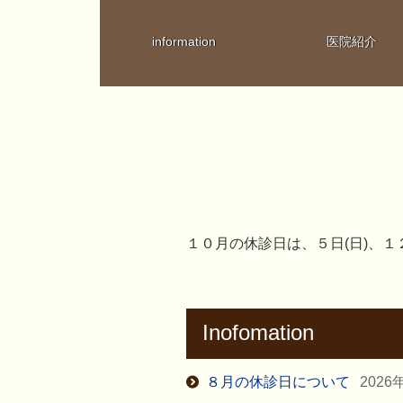
information
医院紹介
１０月の休診日は、５日(日)、１２
Inofomation
８月の休診日について
2026