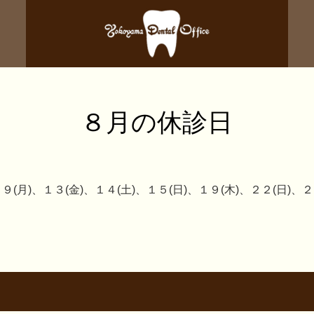
８月の休診日
(月)、１３(金)、１４(土)、１５(日)、１９(木)、２２(日)、２