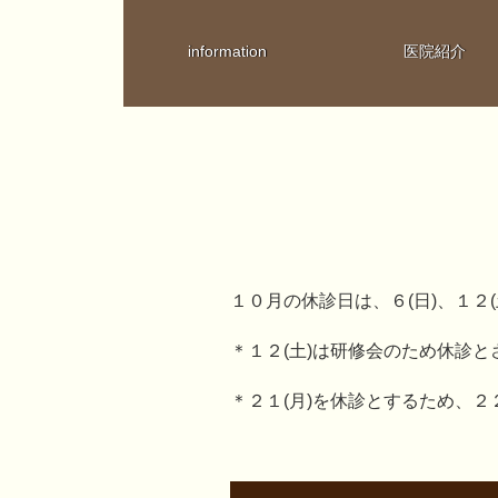
information
医院紹介
１０月の休診日は、６(日)、１２(土
＊１２(土)は研修会のため休診
＊２１(月)を休診とするため、２