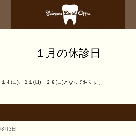
１月の休診日
、１４(日)、２１(日)、２８(日)となっております。
年8月3日