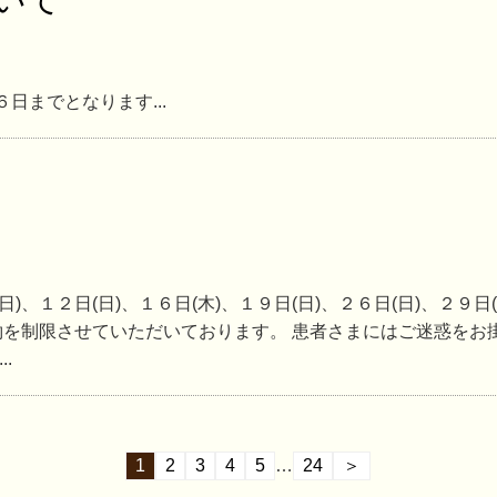
日までとなります...
)、１２日(日)、１６日(木)、１９日(日)、２６日(日)、２９日
約を制限させていただいております。 患者さまにはご迷惑をお
.
1
2
3
4
5
…
24
＞